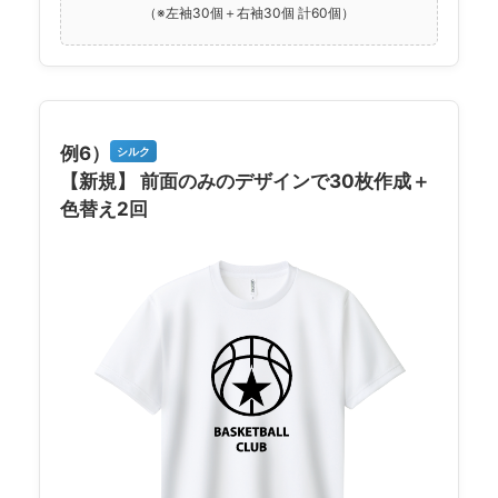
（※左袖30個＋右袖30個 計60個）
例6）
シルク
【新規】 前面のみのデザインで30枚作成＋
色替え2回