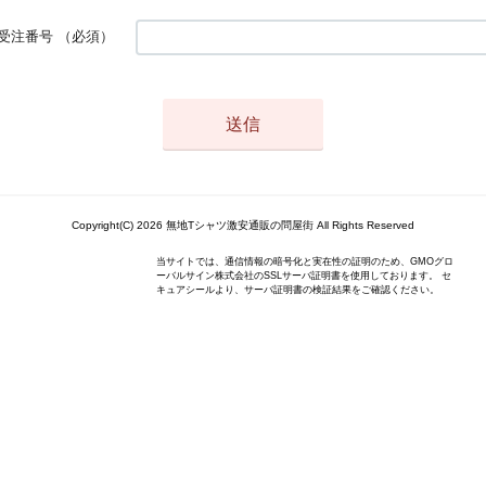
受注番号
（必須）
Copyright(C) 2026 無地Tシャツ激安通販の問屋街 All Rights Reserved
当サイトでは、通信情報の暗号化と実在性の証明のため、GMOグロ
ーバルサイン株式会社のSSLサーバ証明書を使用しております。 セ
キュアシールより、サーバ証明書の検証結果をご確認ください。