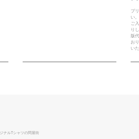
プ
い
ご
り
版
お
い
リジナルTシャツの問屋街