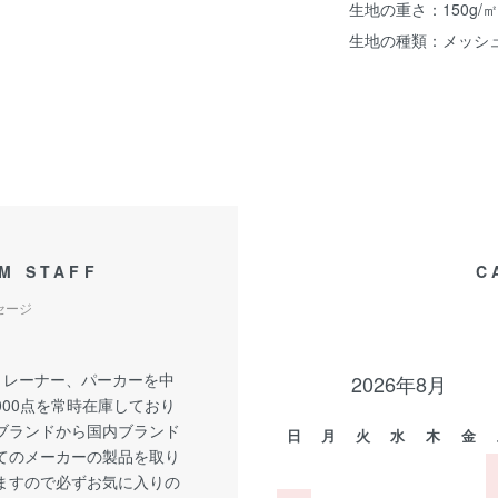
生地の重さ：150g/㎡ 
生地の種類：メッシ
M STAFF
C
セージ
トレーナー、パーカーを中
2026年8月
,000点を常時在庫しており
Aブランドから国内ブランド
日
月
火
水
木
金
てのメーカーの製品を取り
ますので必ずお気に入りの