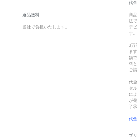
代
返品送料
商
法
当社で負担いたします。
デ
す
3
ます
額
料
ご
代
セ
に
が
了
代
プリ