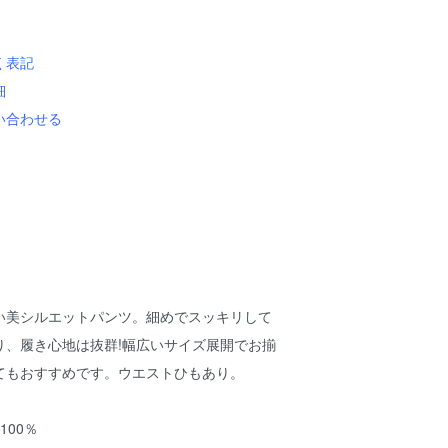
く表記
細
い合わせる
い美シルエットパンツ。細めでスッキリして
り、履き心地は抜群!幅広いサイズ展開でお揃
てもおすすめです。ウエストひもあり。
100％