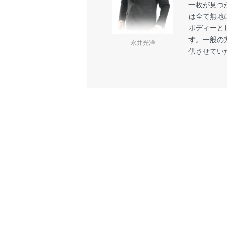
一枚が見つ
は全て無地
ボディーと
す。一般の
永井光洋
供させてい