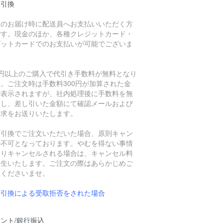
金引換
品のお届け時に配送員へお支払いいただく方
です。現金のほか、各種クレジットカード・
ビットカードでのお支払いが可能でございま
。
万円以上のご購入で代引き手数料が無料となり
。ご注文時は手数料300円が加算された金
で表示されますが、社内処理後に手数料を無
とし、差し引いた金額にて確認メールおよび
請求をお送りいたします。
金引換でご注文いただいた場合、原則キャン
ル不可となっております。やむを得ない事情
よりキャンセルされる場合は、キャンセル料
発生いたします。ご注文の際はあらかじめご
承くださいませ。
金引換による受取拒否をされた場合
ント/銀行振込