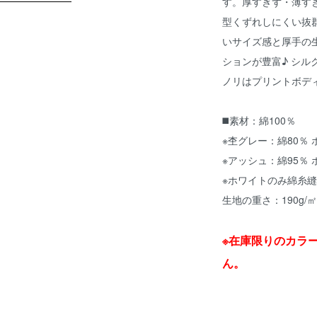
す。厚すぎず・薄す
型くずれしにくい抜群
いサイズ感と厚手の
ションが豊富♪ シ
ノリはプリントボディ
◼️素材：綿100％
※杢グレー：綿80％ 
※アッシュ：綿95％
※ホワイトのみ綿糸
生地の重さ：190g/㎡ 
※在庫限りのカラ
ん。