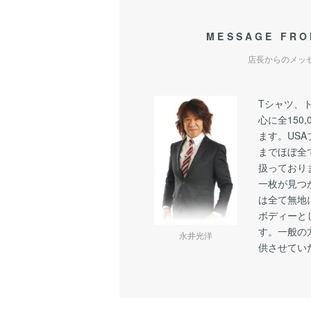
MESSAGE FRO
店長からのメッ
Tシャツ、
心に全150
ます。US
までほぼ全
扱っており
一枚が見つ
は全て無地
ボディーと
す。一般の
永井光洋
供させてい