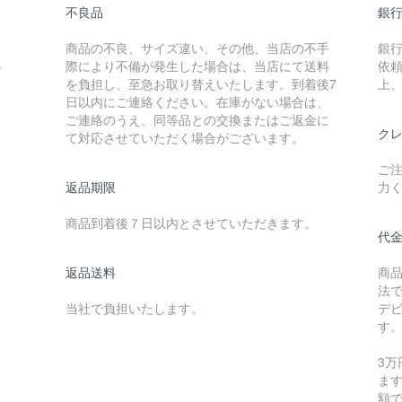
不良品
銀
商品の不良、サイズ違い、その他、当店の不手
銀
料
際により不備が発生した場合は、当店にて送料
依
を負担し、至急お取り替えいたします。到着後7
上
日以内にご連絡ください。在庫がない場合は、
ご連絡のうえ、同等品との交換またはご返金に
クレ
て対応させていただく場合がございます。
ご
返品期限
力
商品到着後７日以内とさせていただきます。
代
返品送料
商
法
当社で負担いたします。
デ
す
3
ます
額